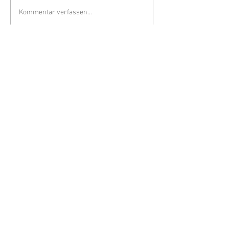
Kommentar verfassen...
Impressum
Verantwortlich für den Inhalt::
Dr. Antonia Dinnebier